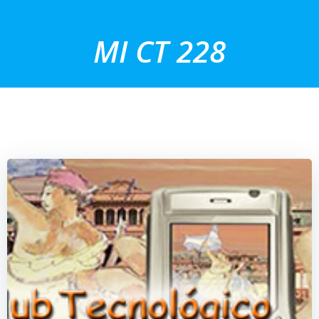
Saltar
al
MI CT 228
contenido