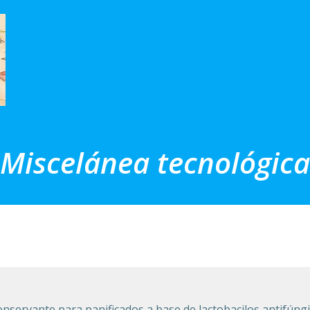
Miscelánea tecnológica
servante para panificados a base de lactobacilos antifúngi