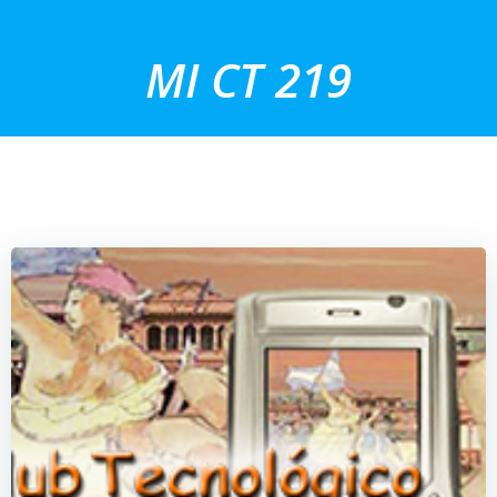
Saltar
al
MI CT 219
contenido