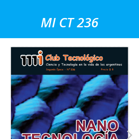
Saltar
al
MI CT 236
contenido